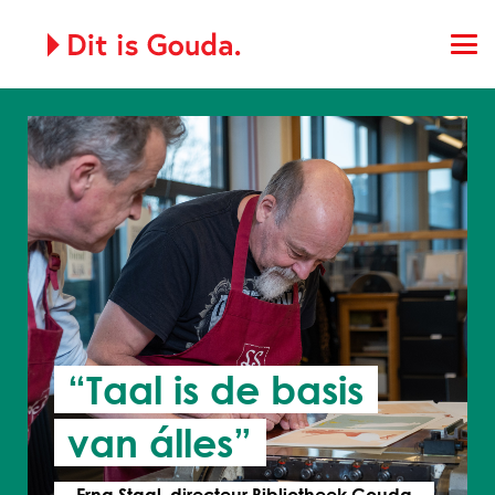
“Taal is de basis
van álles”