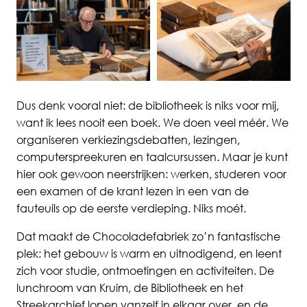
Dus denk vooral niet: de bibliotheek is niks voor mij,
want ik lees nooit een boek. We doen veel méér. We
organiseren
verkiezingsdebatten
, lezingen,
computerspreekuren
en taalcursussen. Maar je kunt
hier ook gewoon neerstrijken: werken, studeren voor
een examen of de krant lezen in een van de
fauteuils op de eerste verdieping. Niks moét.
Dat maakt de
Chocoladefabriek
zo’n fantastische
plek: het gebouw is warm en uitnodigend, en leent
zich voor studie, ontmoetingen en activiteiten. De
lunchroom van Kruim, de Bibliotheek en het
Streekarchief lopen vanzelf in elkaar over, en de