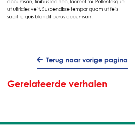
accumsan, finibus leo nec, laoreet mi. Pellentesque
ut ultricies velit. Suspendisse tempor quam ut felis
sagittis, quis blandit purus accumsan.
“We zorgen voor
“Ik was op slag verliefd op
Terug naar vorige pagina
kruisbestuiving tussen jonge
de klei”
denkers en ervaren doeners”
Gerelateerde verhalen
Lees het verhaal
Lees het verhaal